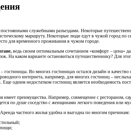
щения
 постоянными служебными разъездами. Некоторые путешественн
ристическому маршруту. Некоторые люди едут в чужой город по 
сто для временного проживания в чужом городе.
ргане,
ведь своим оптимальным сочетанием «комфорт – цена» да
срок. На каком варианте остановиться путешественнику? Для эт
– гостиницы. Во многих гостиницах остался дизайн и качество
проводного интернета, например, для многих гостиниц – неслы
 Еще одним недостатком гостиниц является необходимость пост
 имеет преимущества. Например, совмещение с рестораном, саун
дется по душе соседство с женщинами легкого поведения или му
 Аренда частного жилья удобна и выгодна по многим причинам:
стильный;
 пищи;