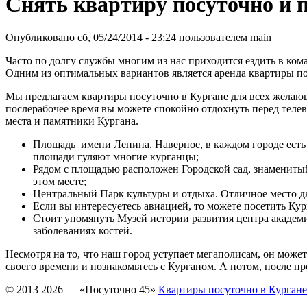
Снять квартиру посуточно и 
Опубликовано сб, 05/24/2014 - 23:24 пользователем
main
Часто по долгу службы многим из нас приходится ездить в кома
Одним из оптимальных вариантов является аренда квартиры по
Мы предлагаем квартиры посуточно в Кургане для всех желаю
послерабочее время вы можете спокойно отдохнуть перед телев
места и памятники Кургана.
Площадь имени Ленина. Наверное, в каждом городе есть т
площади гуляют многие курганцы;
Рядом с площадью расположен Городской сад, знаменитый
этом месте;
Центральный Парк культуры и отдыха. Отличное место для
Если вы интересуетесь авиацией, то можете посетить Ку
Стоит упомянуть Музей истории развития центра академик
заболеваниях костей.
Несмотря на то, что наш город уступает мегаполисам, он може
своего времени и познакомьтесь с Курганом. А потом, после пр
© 2013 2026 — «Посуточно 45»
Квартиры посуточно в Кургане