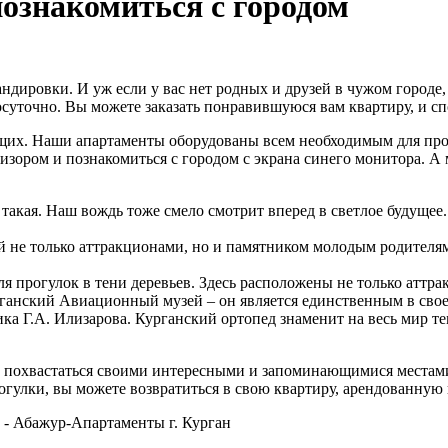
познакомиться с городом
ндировки. И уж если у вас нет родных и друзей в чужом городе,
суточно. Вы можете заказать понравившуюся вам квартиру, и сп
щих. Наши апартаменты оборудованы всем необходимым для про
изором и познакомиться с городом с экрана синего монитора. А
акая. Наш вождь тоже смело смотрит вперед в светлое будущее. 
 не только аттракционами, но и памятником молодым родителям.
 прогулок в тени деревьев. Здесь расположены не только аттрак
рганский Авиационный музей – он является единственным в сво
а Г.А. Илизарова. Курганский ортопед знаменит на весь мир те
т похвастаться своими интересными и запоминающимися местами.
огулки, вы можете возвратиться в свою квартиру, арендованную 
- Абажур-Апартаменты г. Курган