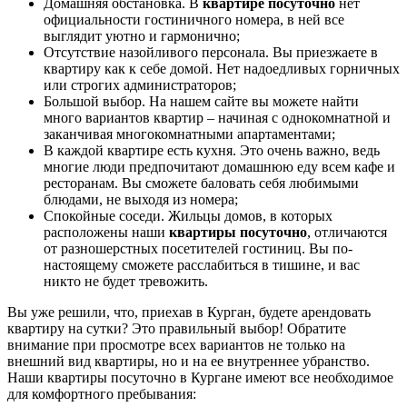
Домашняя обстановка. В
квартире посуточно
нет
официальности гостиничного номера, в ней все
выглядит уютно и гармонично;
Отсутствие назойливого персонала. Вы приезжаете в
квартиру как к себе домой. Нет надоедливых горничных
или строгих администраторов;
Большой выбор. На нашем сайте вы можете найти
много вариантов квартир – начиная с однокомнатной и
заканчивая многокомнатными апартаментами;
В каждой квартире есть кухня. Это очень важно, ведь
многие люди предпочитают домашнюю еду всем кафе и
ресторанам. Вы сможете баловать себя любимыми
блюдами, не выходя из номера;
Спокойные соседи. Жильцы домов, в которых
расположены наши
квартиры посуточно
, отличаются
от разношерстных посетителей гостиниц. Вы по-
настоящему сможете расслабиться в тишине, и вас
никто не будет тревожить.
Вы уже решили, что, приехав в Курган, будете арендовать
квартиру на сутки? Это правильный выбор! Обратите
внимание при просмотре всех вариантов не только на
внешний вид квартиры, но и на ее внутреннее убранство.
Наши квартиры посуточно в Кургане имеют все необходимое
для комфортного пребывания: